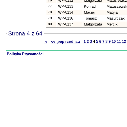
76
WP-0132
Małgorzata
Matusiewicz
77
WP-0133
Konrad
Matuszewsk
78
WP-0134
Maciej
Matyja
79
WP-0136
Tomasz
Mazurczak
80
WP-0137
Małgorzata
Mercik
Strona 4 z 64
|<
<<
p
oprzednia
1
2
3
4
5
6
7
8
9
10
11
12
Polityka Prywatności