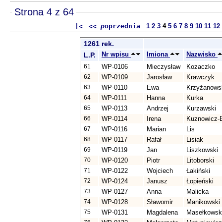
Strona 4 z 64
|<
<<
p
oprzednia
1
2
3
4
5
6
7
8
9
10
11
12
1261 rek.
Nr wpisu
Imiona
Nazwisko
L.P.
61
WP-0106
Mieczysław
Kozaczko
62
WP-0109
Jarosław
Krawczyk
63
WP-0110
Ewa
Krzyżanows
64
WP-0111
Hanna
Kurka
65
WP-0113
Andrzej
Kurzawski
66
WP-0114
Irena
Kuznowicz-B
67
WP-0116
Marian
Lis
68
WP-0117
Rafał
Lisiak
69
WP-0119
Jan
Liszkowski
70
WP-0120
Piotr
Litoborski
71
WP-0122
Wojciech
Łakiński
72
WP-0124
Janusz
Łopieński
73
WP-0127
Anna
Malicka
74
WP-0128
Sławomir
Manikowski
75
WP-0131
Magdalena
Masełkowsk