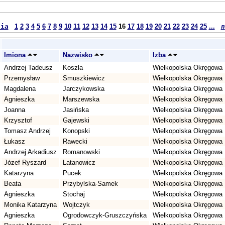
nia
1
2
3
4
5
6
7
8
9
10
11
12
13
14
15
16
17
18
19
20
21
22
23
24
25
...
n
Imiona
Nazwisko
Izba
Andrzej Tadeusz
Koszla
Wielkopolska Okręgowa 
Przemysław
Smuszkiewicz
Wielkopolska Okręgowa 
Magdalena
Jarczykowska
Wielkopolska Okręgowa 
Agnieszka
Marszewska
Wielkopolska Okręgowa 
Joanna
Jasińska
Wielkopolska Okręgowa 
Krzysztof
Gajewski
Wielkopolska Okręgowa 
Tomasz Andrzej
Konopski
Wielkopolska Okręgowa 
Łukasz
Rawecki
Wielkopolska Okręgowa 
Andrzej Arkadiusz
Romanowski
Wielkopolska Okręgowa 
Józef Ryszard
Latanowicz
Wielkopolska Okręgowa 
Katarzyna
Pucek
Wielkopolska Okręgowa 
Beata
Przybylska-Samek
Wielkopolska Okręgowa 
Agnieszka
Stochaj
Wielkopolska Okręgowa 
Monika Katarzyna
Wojtczyk
Wielkopolska Okręgowa 
Agnieszka
Ogrodowczyk-Gruszczyńska
Wielkopolska Okręgowa 