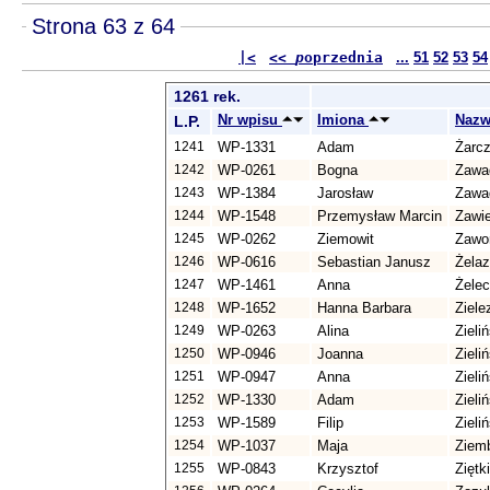
Strona 63 z 64
|<
<<
p
oprzednia
...
51
52
53
54
1261 rek.
Nr wpisu
Imiona
Nazw
L.P.
1241
WP-1331
Adam
Żarcz
1242
WP-0261
Bogna
Zawa
1243
WP-1384
Jarosław
Zawa
1244
WP-1548
Przemysław Marcin
Zawie
1245
WP-0262
Ziemowit
Zawo
1246
WP-0616
Sebastian Janusz
Żela
1247
WP-1461
Anna
Żele
1248
WP-1652
Hanna Barbara
Ziele
1249
WP-0263
Alina
Zieli
1250
WP-0946
Joanna
Zieli
1251
WP-0947
Anna
Zieli
1252
WP-1330
Adam
Zieliń
1253
WP-1589
Filip
Zieliń
1254
WP-1037
Maja
Ziem
1255
WP-0843
Krzysztof
Ziętk