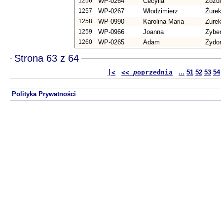
1256
WP-0264
Cecylia
Zozu
1257
WP-0267
Włodzimierz
Żure
1258
WP-0990
Karolina Maria
Żure
1259
WP-0966
Joanna
Zybe
1260
WP-0265
Adam
Zydo
Strona 63 z 64
|<
<<
p
oprzednia
...
51
52
53
54
Polityka Prywatności