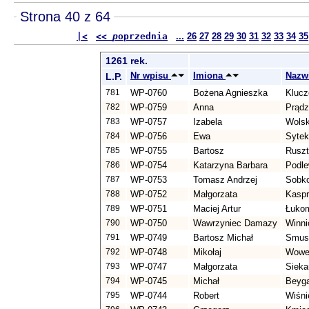
Strona 40 z 64
|<
<<
p
oprzednia
...
26
27
28
29
30
31
32
33
34
35
1261 rek.
Nr wpisu
Imiona
Nazw
L.P.
781
WP-0760
Bożena Agnieszka
Klucz
782
WP-0759
Anna
Prąd
783
WP-0757
Izabela
Wols
784
WP-0756
Ewa
Sytek
785
WP-0755
Bartosz
Rusz
786
WP-0754
Katarzyna Barbara
Podl
787
WP-0753
Tomasz Andrzej
Sobk
788
WP-0752
Małgorzata
Kasp
789
WP-0751
Maciej Artur
Łuko
790
WP-0750
Wawrzyniec Damazy
Winni
791
WP-0749
Bartosz Michał
Smus
792
WP-0748
Mikołaj
Wowe
793
WP-0747
Małgorzata
Sieka
794
WP-0745
Michał
Beyg
795
WP-0744
Robert
Wiśni