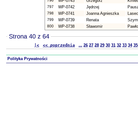
796
WP-0743
Grzegorz
Kmiec
797
WP-0742
Jędrzej
Paus
798
WP-0741
Joanna Agnieszka
Lase
799
WP-0739
Renata
Szym
800
WP-0738
Sławomir
Pawło
Strona 40 z 64
|<
<<
p
oprzednia
...
26
27
28
29
30
31
32
33
34
35
Polityka Prywatności