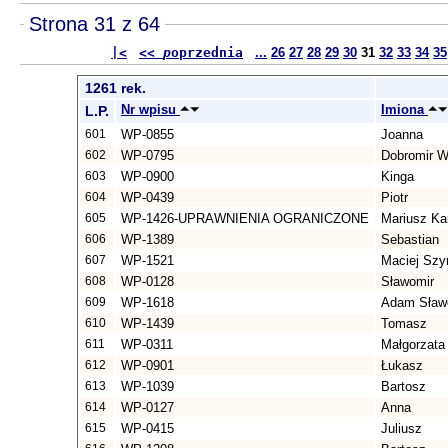
Strona 31 z 64
|<
<<
p
oprzednia
...
26
27
28
29
30
31
32
33
34
35
1261 rek.
Nr wpisu
Imiona
L.P.
601
WP-0855
Joanna
602
WP-0795
Dobromir W
603
WP-0900
Kinga
604
WP-0439
Piotr
605
WP-1426-UPRAWNIENIA OGRANICZONE
Mariusz Ka
606
WP-1389
Sebastian
607
WP-1521
Maciej Sz
608
WP-0128
Sławomir
609
WP-1618
Adam Sław
610
WP-1439
Tomasz
611
WP-0311
Małgorzata
612
WP-0901
Łukasz
613
WP-1039
Bartosz
614
WP-0127
Anna
615
WP-0415
Juliusz