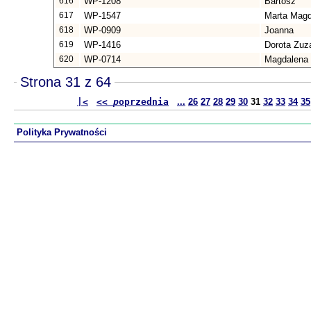
616
WP-1208
Bartosz
617
WP-1547
Marta Magd
618
WP-0909
Joanna
619
WP-1416
Dorota Zuz
620
WP-0714
Magdalena
Strona 31 z 64
|<
<<
p
oprzednia
...
26
27
28
29
30
31
32
33
34
35
Polityka Prywatności