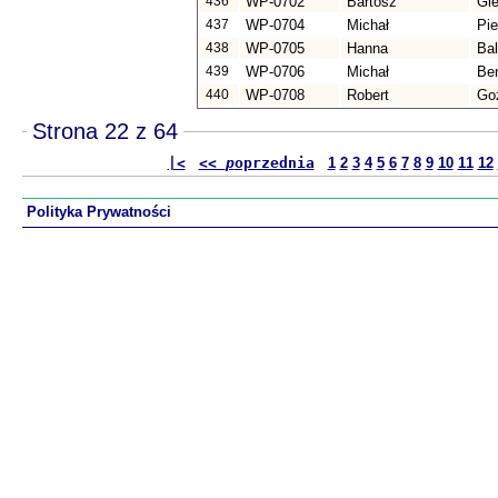
436
WP-0702
Bartosz
Gie
437
WP-0704
Michał
Pie
438
WP-0705
Hanna
Ba
439
WP-0706
Michał
Be
440
WP-0708
Robert
Go
Strona 22 z 64
|<
<<
p
oprzednia
1
2
3
4
5
6
7
8
9
10
11
12
Polityka Prywatności