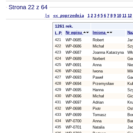
Strona 22 z 64
|<
<<
p
oprzednia
1
2
3
4
5
6
7
8
9
10
11
12
1261 rek.
Nr wpisu
Imiona
Na
L.P.
421
WP-0685
Robert
Ja
422
WP-0686
Michał
Sz
423
WP-0687
Joanna Katarzyna
Wł
424
WP-0689
Norbert
Ge
425
WP-0691
Anna
Ni
426
WP-0692
Iwona
Mil
427
WP-0693
Paweł
Ga
428
WP-0694
Przemysław
Ku
429
WP-0695
Hanna
Sz
430
WP-0696
Michał
Gi
431
WP-0697
Adrian
Kr
432
WP-0698
Piotr
Os
433
WP-0699
Tomasz
Bo
434
WP-0700
Anna
Ba
435
WP-0701
Natalia
Ja