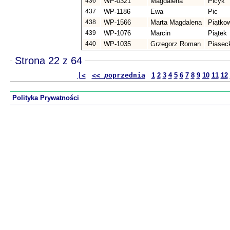
436
WP-0321
Magdalena
Picyk
437
WP-1186
Ewa
Pic
438
WP-1566
Marta Magdalena
Piątko
439
WP-1076
Marcin
Piątek
440
WP-1035
Grzegorz Roman
Piasec
Strona 22 z 64
|<
<<
p
oprzednia
1
2
3
4
5
6
7
8
9
10
11
12
Polityka Prywatności