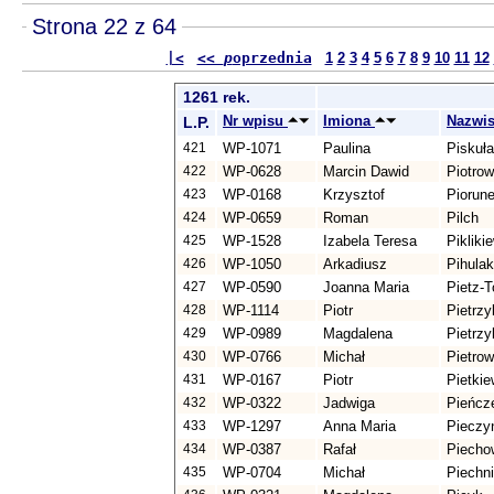
Strona 22 z 64
|<
<<
p
oprzednia
1
2
3
4
5
6
7
8
9
10
11
12
1261 rek.
Nr wpisu
Imiona
Nazwi
L.P.
421
WP-1071
Paulina
Piskuła
422
WP-0628
Marcin Dawid
Piotrow
423
WP-0168
Krzysztof
Piorun
424
WP-0659
Roman
Pilch
425
WP-1528
Izabela Teresa
Pikliki
426
WP-1050
Arkadiusz
Pihulak
427
WP-0590
Joanna Maria
Pietz-
428
WP-1114
Piotr
Pietrz
429
WP-0989
Magdalena
Pietrzy
430
WP-0766
Michał
Pietrow
431
WP-0167
Piotr
Pietkie
432
WP-0322
Jadwiga
Pieńcz
433
WP-1297
Anna Maria
Pieczy
434
WP-0387
Rafał
Piecho
435
WP-0704
Michał
Piechn