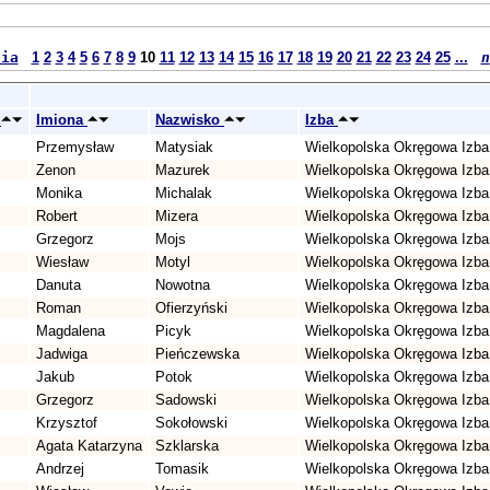
nia
1
2
3
4
5
6
7
8
9
10
11
12
13
14
15
16
17
18
19
20
21
22
23
24
25
...
n
u
Imiona
Nazwisko
Izba
Przemysław
Matysiak
Wielkopolska Okręgowa Izba
Zenon
Mazurek
Wielkopolska Okręgowa Izba
Monika
Michalak
Wielkopolska Okręgowa Izba
Robert
Mizera
Wielkopolska Okręgowa Izba
Grzegorz
Mojs
Wielkopolska Okręgowa Izba
Wiesław
Motyl
Wielkopolska Okręgowa Izba
Danuta
Nowotna
Wielkopolska Okręgowa Izba
Roman
Ofierzyński
Wielkopolska Okręgowa Izba
Magdalena
Picyk
Wielkopolska Okręgowa Izba
Jadwiga
Pieńczewska
Wielkopolska Okręgowa Izba
Jakub
Potok
Wielkopolska Okręgowa Izba
Grzegorz
Sadowski
Wielkopolska Okręgowa Izba
Krzysztof
Sokołowski
Wielkopolska Okręgowa Izba
Agata Katarzyna
Szklarska
Wielkopolska Okręgowa Izba
Andrzej
Tomasik
Wielkopolska Okręgowa Izba